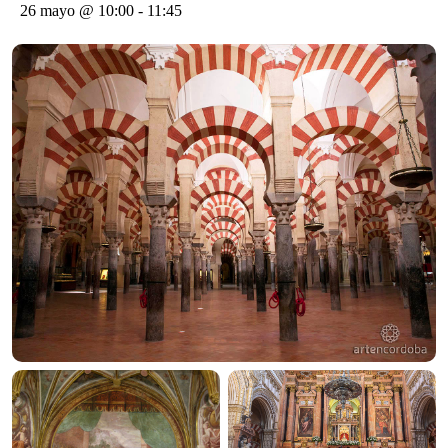
26 mayo @ 10:00
-
11:45