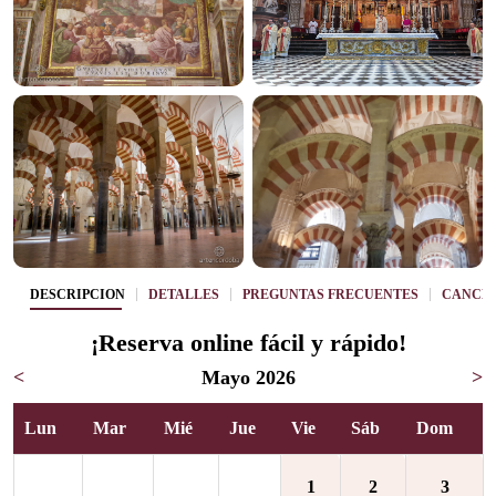
DESCRIPCIÓN
DETALLES
PREGUNTAS FRECUENTES
CANCE
¡Reserva online fácil y rápido!
<
Mayo 2026
>
Lun
Mar
Mié
Jue
Vie
Sáb
Dom
1
2
3