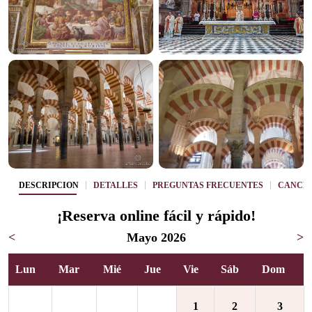
DESCRIPCIÓN
DETALLES
PREGUNTAS FRECUENTES
CANCE
¡Reserva online fácil y rápido!
<
Mayo 2026
>
Lun
Mar
Mié
Jue
Vie
Sáb
Dom
1
2
3