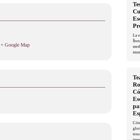
Te
Cu
Es
Pr
La 
Íber
+ Google Map
med
mun
Te
Ro
Có
Es
pa
Es
Córd
glor
teso
imp