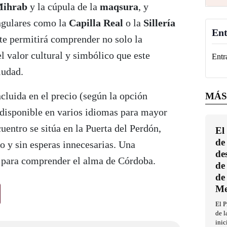
ihrab
y la cúpula de la
maqsura
, y
ingulares como la
Capilla Real
o la
Sillería
Ent
 te permitirá comprender no solo la
l valor cultural y simbólico que este
Entr
iudad.
ncluida en el precio (según la opción
MÁS
á disponible en varios idiomas para mayor
entro se sitúa en la Puerta del Perdón,
El
de
to y sin esperas innecesarias. Una
de
 para comprender el alma de Córdoba.
de
de
Me
El P
de l
inic