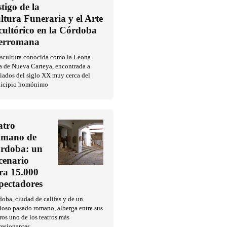
stigo de la
ltura Funeraria y el Arte
cultórico en la Córdoba
erromana
escultura conocida como la Leona
a de Nueva Carteya, encontrada a
iados del siglo XX muy cerca del
icipio homónimo
atro
mano de
rdoba: un
cenario
ra 15.000
pectadores
oba, ciudad de califas y de un
ioso pasado romano, alberga entre sus
ros uno de los teatros más
resionantes