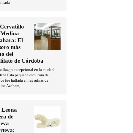
ulsada
 Cervatillo
 Medina
ahara: El
soro más
no del
lifato de Córdoba
allazgo excepcional en la ciudad
tina Esta pequeña escultura de
ce fue hallada en las ruinas de
ina Azahara,
 Leona
era de
eva
rteya: