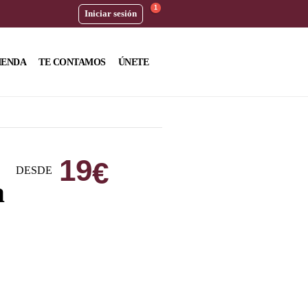
1
Iniciar sesión
IENDA
TE CONTAMOS
ÚNETE
19
€
DESDE
a