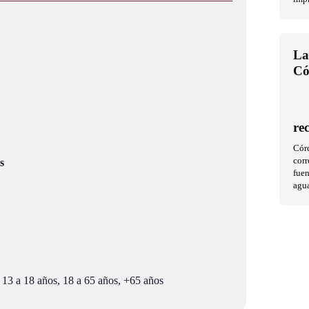
La
Có
re
Cór
corr
s
fuen
agu
 13 a 18 años, 18 a 65 años, +65 años