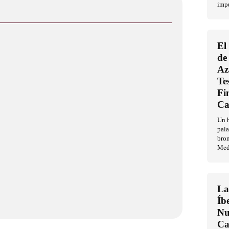
imp
El
de
Az
Te
Fi
Ca
Un h
pala
bron
Med
La
Íb
Nu
Ca