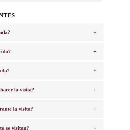
NTES
iada?
rido?
rada?
hacer la visita?
ante la visita?
o se visitan?