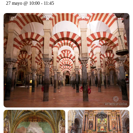
27 mayo @ 10:00
-
11:45