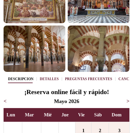
DESCRIPCIÓN
DETALLES
PREGUNTAS FRECUENTES
CANCE
¡Reserva online fácil y rápido!
<
Mayo 2026
>
Lun
Mar
Mié
Jue
Vie
Sáb
Dom
1
2
3