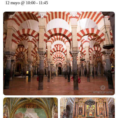
12 mayo @ 10:00
-
11:45