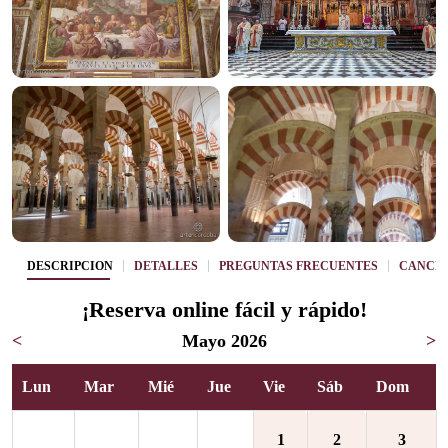
DESCRIPCIÓN
DETALLES
PREGUNTAS FRECUENTES
CANCE
¡Reserva online fácil y rápido!
<
Mayo 2026
>
Lun
Mar
Mié
Jue
Vie
Sáb
Dom
1
2
3