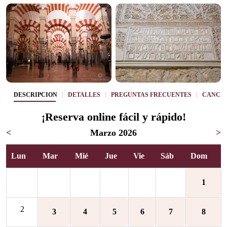
DESCRIPCIÓN
DETALLES
PREGUNTAS FRECUENTES
CANCE
¡Reserva online fácil y rápido!
<
Marzo 2026
>
Lun
Mar
Mié
Jue
Vie
Sáb
Dom
1
2
3
4
5
6
7
8