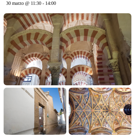
30 marzo @ 11:30
-
14:00