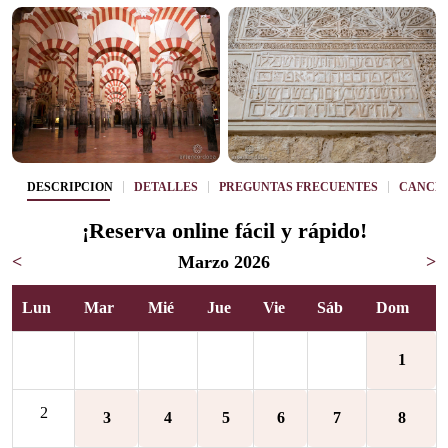
DESCRIPCIÓN
DETALLES
PREGUNTAS FRECUENTES
CANCE
¡Reserva online fácil y rápido!
<
Marzo 2026
>
Lun
Mar
Mié
Jue
Vie
Sáb
Dom
1
2
3
4
5
6
7
8