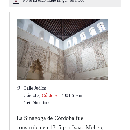
No se ha encontrado ningún resultado.
Aviso
Address
Calle Judíos
Córdoba
,
Córdoba
14001
Spain
Get Directions
La Sinagoga de Córdoba fue
construida en 1315 por Isaac Moheb,