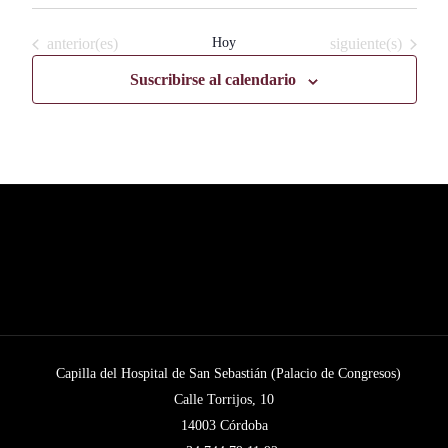
Seleccionar
fecha.
Eventos
Eventos
anterior(es)
Hoy
siguiente(s)
Suscribirse al calendario
Capilla del Hospital de San Sebastián (Palacio de Congresos)
Calle Torrijos, 10
14003 Córdoba