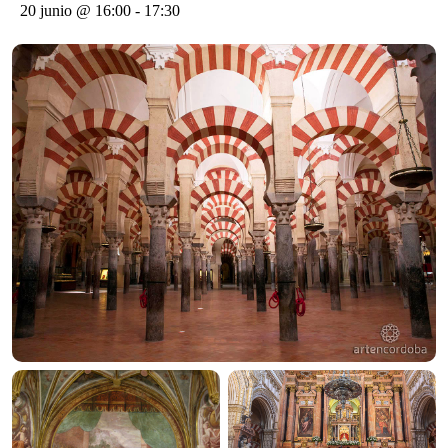
20 junio @ 16:00
-
17:30