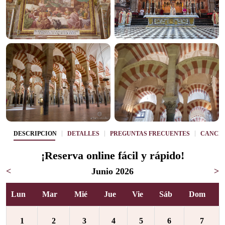
DESCRIPCIÓN
DETALLES
PREGUNTAS FRECUENTES
CANCE
¡Reserva online fácil y rápido!
<
Junio 2026
>
Lun
Mar
Mié
Jue
Vie
Sáb
Dom
1
2
3
4
5
6
7