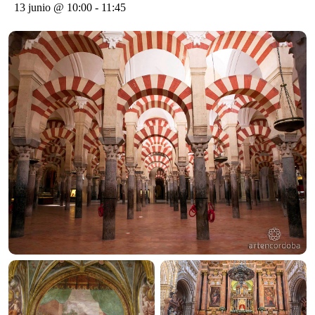
13 junio @ 10:00
-
11:45