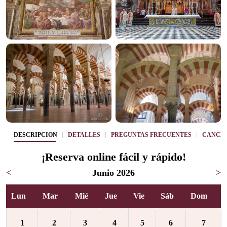
DESCRIPCIÓN
DETALLES
PREGUNTAS FRECUENTES
CANCE
¡Reserva online fácil y rápido!
<
Junio 2026
>
Lun
Mar
Mié
Jue
Vie
Sáb
Dom
1
2
3
4
5
6
7