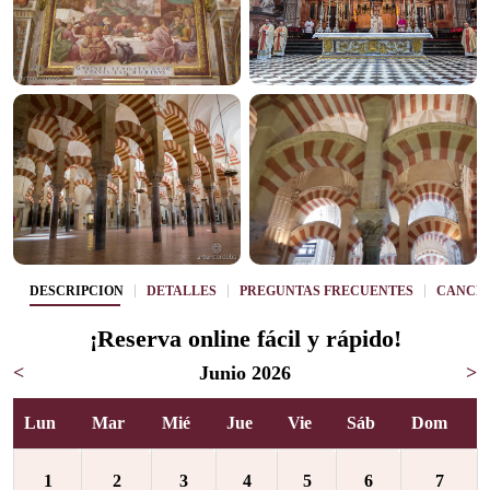
DESCRIPCIÓN
DETALLES
PREGUNTAS FRECUENTES
CANCE
¡Reserva online fácil y rápido!
<
Junio 2026
>
Lun
Mar
Mié
Jue
Vie
Sáb
Dom
1
2
3
4
5
6
7