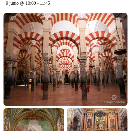
9 junio @ 10:00
-
11:45