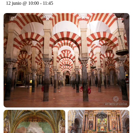
12 junio @ 10:00
-
11:45