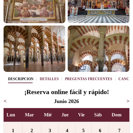
DESCRIPCIÓN
DETALLES
PREGUNTAS FRECUENTES
CANCE
¡Reserva online fácil y rápido!
<
Junio 2026
>
Lun
Mar
Mié
Jue
Vie
Sáb
Dom
1
2
3
4
5
6
7