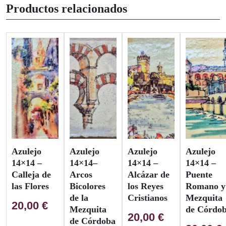
Productos relacionados
Azulejo
Azulejo
Azulejo
Azulejo
14×14 –
14×14–
14×14 –
14×14 –
Calleja de
Arcos
Alcázar de
Puente
las Flores
Bicolores
los Reyes
Romano y
de la
Cristianos
Mezquita
20,00
€
Mezquita
de Córdo
20,00
€
de Córdoba