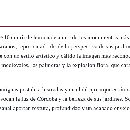
Reyes
Cristianos
cantidad
 10×10 cm rinde homenaje a uno de los monumentos má
stianos, representado desde la perspectiva de sus jardin
e con un estilo artístico y cálido la imagen más reconoc
 medievales, las palmeras y la explosión floral que cara
antiguas postales ilustradas y en el dibujo arquitectónic
evocan la luz de Córdoba y la belleza de sus jardines. S
sanal aportan textura, profundidad y un acabado enveje