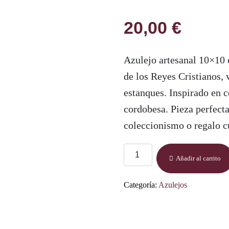
20,00
€
Azulejo artesanal 10×10 
de los Reyes Cristianos, 
estanques. Inspirado en c
cordobesa. Pieza perfecta
coleccionismo o regalo cu
Azulejo
Añadir al carrito
14x14
–
Categoría:
Azulejos
Alcázar
de
los