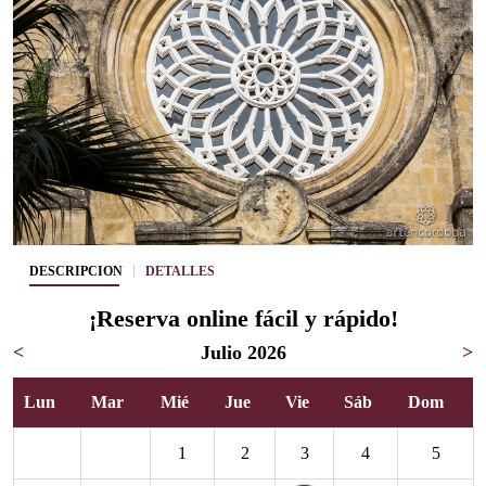
DESCRIPCIÓN
DETALLES
¡Reserva online fácil y rápido!
<
Julio 2026
>
Lun
Mar
Mié
Jue
Vie
Sáb
Dom
1
2
3
4
5