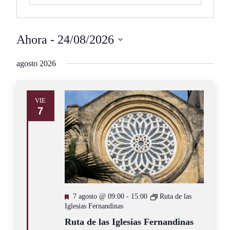
Ahora
 - 
24/08/2026
Seleccionar
agosto 2026
fecha.
VIE
7
Destacado
7 agosto @ 09:00
-
15:00
Ruta de las
Iglesias Fernandinas
Ruta de las Iglesias Fernandinas