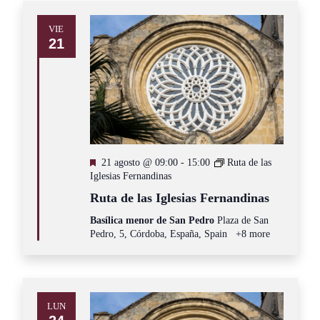
VIE
21
Destacado
21 agosto @ 09:00
-
15:00
Ruta de las
Iglesias Fernandinas
Ruta de las Iglesias Fernandinas
Basílica menor de San Pedro
Plaza de San
Pedro, 5, Córdoba, España, Spain
+8 more
LUN