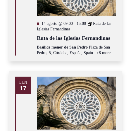
Destacado
14 agosto @ 09:00
-
15:00
Ruta de las
Iglesias Fernandinas
Ruta de las Iglesias Fernandinas
Basílica menor de San Pedro
Plaza de San
Pedro, 5, Córdoba, España, Spain
+8 more
LUN
17