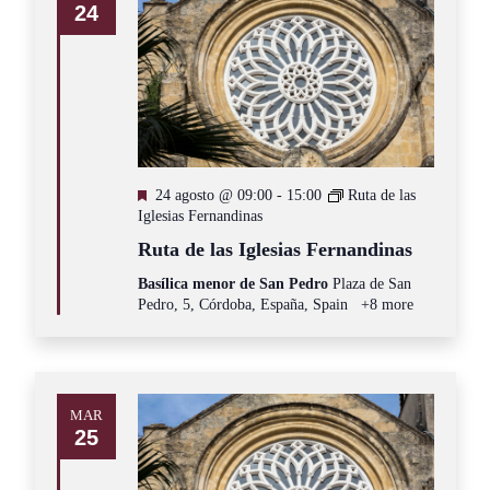
24
Destacado
24 agosto @ 09:00
-
15:00
Ruta de las
Iglesias Fernandinas
Ruta de las Iglesias Fernandinas
Basílica menor de San Pedro
Plaza de San
Pedro, 5, Córdoba, España, Spain
+8 more
MAR
25