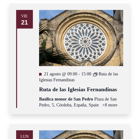
VIE
21
Destacado
21 agosto @ 09:00
-
15:00
Ruta de las
Iglesias Fernandinas
Ruta de las Iglesias Fernandinas
Basílica menor de San Pedro
Plaza de San
Pedro, 5, Córdoba, España, Spain
+8 more
LUN