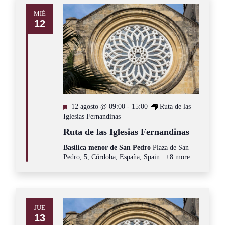
MIÉ
12
Destacado
12 agosto @ 09:00
-
15:00
Ruta de las
Iglesias Fernandinas
Ruta de las Iglesias Fernandinas
Basílica menor de San Pedro
Plaza de San
Pedro, 5, Córdoba, España, Spain
+8 more
JUE
13