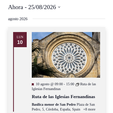
Ahora
 - 
25/08/2026
Seleccionar
agosto 2026
fecha.
LUN
10
Destacado
10 agosto @ 09:00
-
15:00
Ruta de las
Iglesias Fernandinas
Ruta de las Iglesias Fernandinas
Basílica menor de San Pedro
Plaza de San
Pedro, 5, Córdoba, España, Spain
+8 more