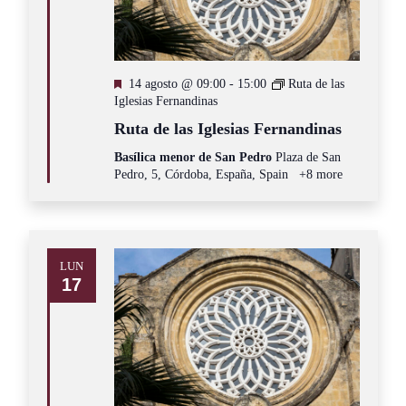
Destacado
14 agosto @ 09:00
-
15:00
Ruta de las
Iglesias Fernandinas
Ruta de las Iglesias Fernandinas
Basílica menor de San Pedro
Plaza de San
Pedro, 5, Córdoba, España, Spain
+8 more
LUN
17