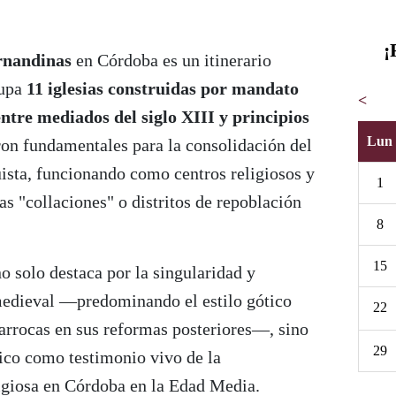
¡
ernandinas
en Córdoba es un itinerario
rupa
11 iglesias construidas por mandato
<
ntre mediados del siglo XIII y principios
Lun
eron fundamentales para la consolidación del
uista, funcionando como centros religiosos y
1
as "collaciones" o distritos de repoblación
8
15
o solo destaca por la singularidad y
medieval —predominando el estilo gótico
22
arrocas en sus reformas posteriores—, sino
29
rico como testimonio vivo de la
ligiosa en Córdoba en la Edad Media.