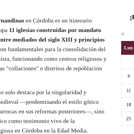
¡
ernandinas
en Córdoba es un itinerario
rupa
11 iglesias construidas por mandato
<
ntre mediados del siglo XIII y principios
Lun
eron fundamentales para la consolidación del
uista, funcionando como centros religiosos y
as "collaciones" o distritos de repoblación
4
11
o solo destaca por la singularidad y
medieval —predominando el estilo gótico
18
arrocas en sus reformas posteriores—, sino
25
rico como testimonio vivo de la
ligiosa en Córdoba en la Edad Media.