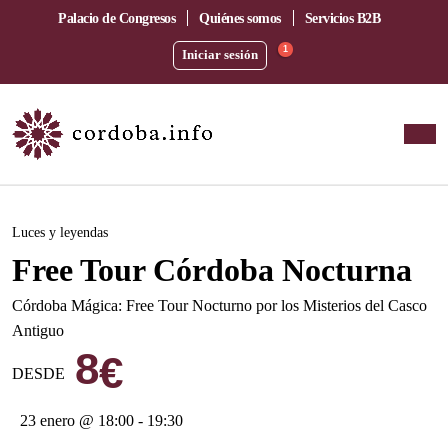
Palacio de Congresos
Quiénes somos
Servicios B2B
1
Iniciar sesión
Este evento ha pasado.
Luces y leyendas
Free Tour Córdoba Nocturna
Córdoba Mágica: Free Tour Nocturno por los Misterios del Casco
Antiguo
8
€
DESDE
23 enero @ 18:00
-
19:30