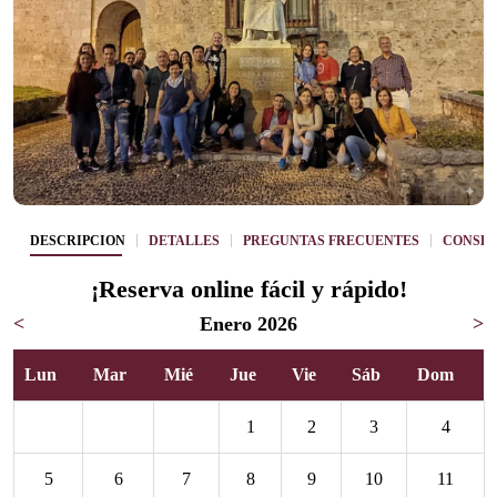
DESCRIPCIÓN
DETALLES
PREGUNTAS FRECUENTES
CONSEJ
¡Reserva online fácil y rápido!
<
Enero 2026
>
Lun
Mar
Mié
Jue
Vie
Sáb
Dom
1
2
3
4
5
6
7
8
9
10
11