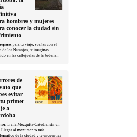
ía
finitiva
ra hombres y mujeres
ra conocer la ciudad sin
frimiento
reparas para tu viaje, sueñas con el
o de los Naranjos, te imaginas
ido en las callejuelas de la Judería...
errores de
vato que
bes evitar
 tu primer
aje a
rdoba
rror: Ir a la Mezquita-Catedral sin un
n Llegas al monumento más
emático de la ciudad y te encuentras