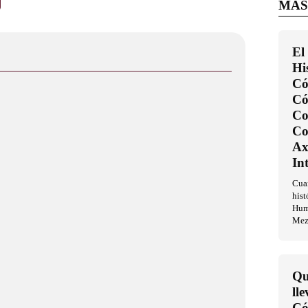
MÁS
El
Hi
Có
C
Co
Co
Ax
In
Cua
hist
Huma
Mez
Qu
ll
Có