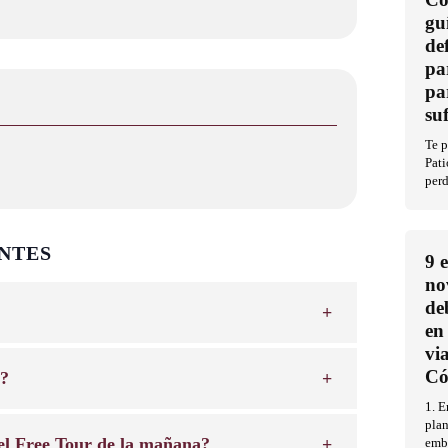
gu
de
pa
pa
su
Te p
Pati
perd
NTES
9 
no
de
en
vi
Có
o?
1. E
pla
 del Free Tour de la mañana?
embl