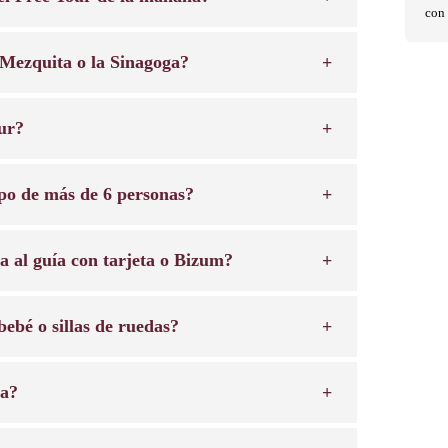
con
a Mezquita o la Sinagoga?
ur?
po de más de 6 personas?
a al guía con tarjeta o Bizum?
bebé o sillas de ruedas?
ta?