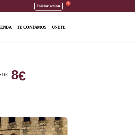
1
Iniciar sesión
IENDA
TE CONTAMOS
ÚNETE
8
€
SDE