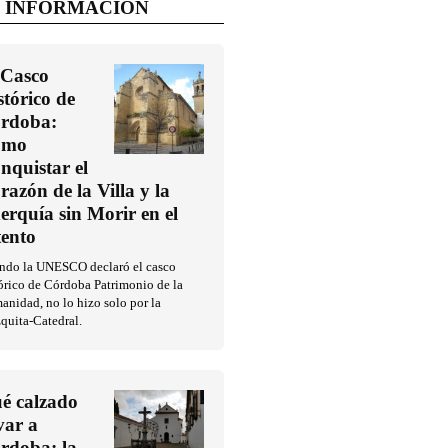
 INFORMACIÓN
 Casco
stórico de
rdoba:
ómo
nquistar el
razón de la Villa y la
erquía sin Morir en el
tento
ndo la UNESCO declaró el casco
órico de Córdoba Patrimonio de la
nidad, no lo hizo solo por la
quita-Catedral.
é calzado
evar a
rdoba: la