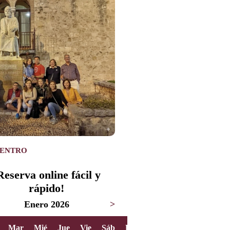
UENTRO
Reserva online fácil y
rápido!
Enero 2026
>
Mar
Mié
Jue
Vie
Sáb
Dom