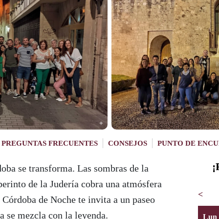
PREGUNTAS FRECUENTES
CONSEJOS
PUNTO DE ENC
¡
doba se transforma. Las sombras de la
berinto de la Judería cobra una atmósfera
<
r Córdoba de Noche te invita a un paseo
ia se mezcla con la leyenda.
Lun