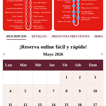
DESCRIPCIÓN
DETALLES
PREGUNTAS FRECUENTES
HORAR
¡Reserva online fácil y rápido!
<
Mayo 2026
>
Lun
Mar
Mié
Jue
Vie
Sáb
Dom
1
2
3
4
5
6
7
8
9
10
11
12
13
14
15
16
17