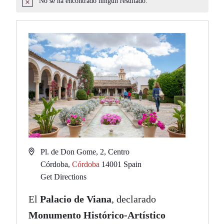
No se ha encontrado ningún resultado.
Aviso
Address
Pl. de Don Gome, 2, Centro
Córdoba
,
Córdoba
14001
Spain
Get Directions
El
Palacio de Viana
, declarado
Monumento Histórico-Artístico