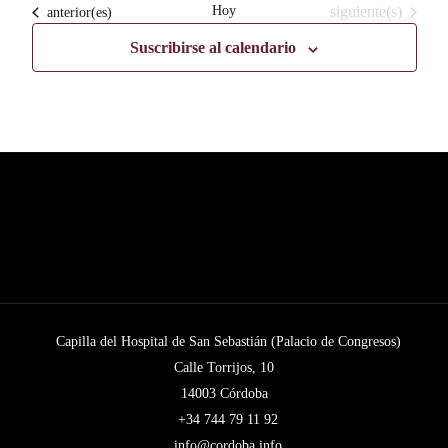
Eventos
Hoy
siguiente(s)
Eventos
anterior(es)
Suscribirse al calendario
Capilla del Hospital de San Sebastián (Palacio de Congresos)
Calle Torrijos, 10
14003 Córdoba
+34 744 79 11 92
info@cordoba.info