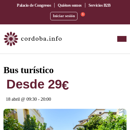
Palacio de Congresos
Quiénes somos
Servicios B2B
1
Iniciar sesión
Este evento ha pasado.
Bus turístico
Desde 29
€
18 abril @ 09:30
-
20:00