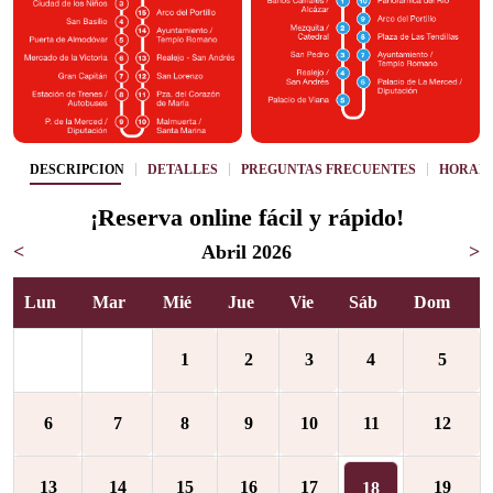
DESCRIPCIÓN
DETALLES
PREGUNTAS FRECUENTES
HORAR
¡Reserva online fácil y rápido!
<
Abril 2026
>
Lun
Mar
Mié
Jue
Vie
Sáb
Dom
1
2
3
4
5
6
7
8
9
10
11
12
13
14
15
16
17
19
18