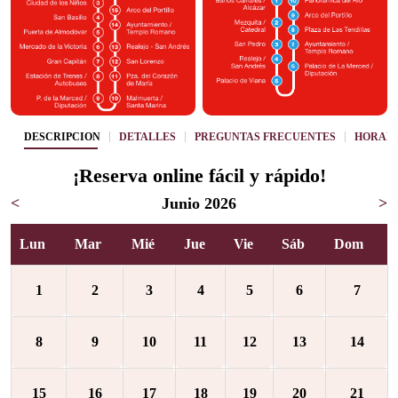
DESCRIPCIÓN
DETALLES
PREGUNTAS FRECUENTES
HORAR
¡Reserva online fácil y rápido!
<
Junio 2026
>
Lun
Mar
Mié
Jue
Vie
Sáb
Dom
1
2
3
4
5
6
7
8
9
10
11
12
13
14
15
16
17
18
19
20
21