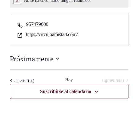
No se ha encontrado ningún resultado.
Aviso
Phone
957479000
Website
https://circuloamistad.com/
Próximamente
Seleccionar
fecha.
Eventos
Hoy
siguiente(s)
Eventos
anterior(es)
Suscribirse al calendario