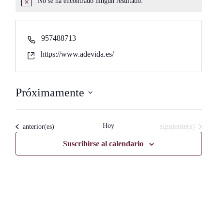
No se ha encontrado ningún resultado.
Aviso
Phone
957488713
Website
https://www.adevida.es/
Próximamente
Seleccionar
fecha.
Eventos
Hoy
siguiente(s)
Eventos
anterior(es)
Suscribirse al calendario