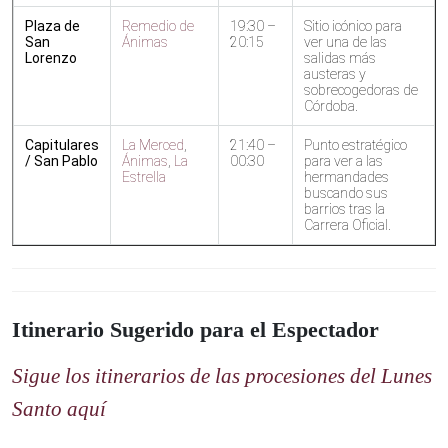
Plaza de
Remedio de
19:30 –
Sitio icónico para
San
Ánimas
20:15
ver una de las
Lorenzo
salidas más
austeras y
sobrecogedoras de
Córdoba.
Capitulares
La Merced
,
21:40 –
Punto estratégico
/ San Pablo
Ánimas
,
La
00:30
para ver a las
Estrella
hermandades
buscando sus
barrios tras la
Carrera Oficial.
Itinerario Sugerido para el Espectador
Sigue los itinerarios de las procesiones del Lunes
Santo aquí