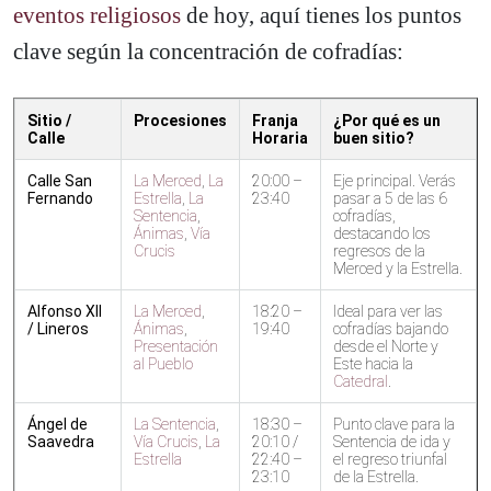
eventos religiosos
de hoy, aquí tienes los puntos
clave según la concentración de cofradías:
Sitio /
Procesiones
Franja
¿Por qué es un
Calle
Horaria
buen sitio?
Calle San
La Merced
,
La
20:00 –
Eje principal. Verás
Fernando
Estrella
,
La
23:40
pasar a 5 de las 6
Sentencia
,
cofradías,
Ánimas
,
Vía
destacando los
Crucis
regresos de la
Merced y la Estrella.
Alfonso XII
La Merced
,
18:20 –
Ideal para ver las
/ Lineros
Ánimas
,
19:40
cofradías bajando
Presentación
desde el Norte y
al Pueblo
Este hacia la
Catedral
.
Ángel de
La Sentencia
,
18:30 –
Punto clave para la
Saavedra
Vía Crucis
,
La
20:10 /
Sentencia de ida y
Estrella
22:40 –
el regreso triunfal
23:10
de la Estrella.