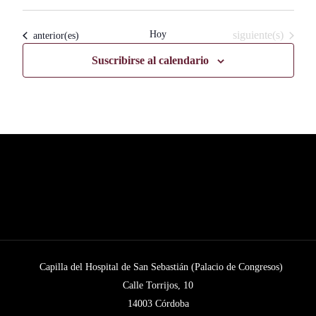
Seleccionar
fecha.
Eventos
Hoy
siguiente(s)
Eventos
anterior(es)
Suscribirse al calendario
Capilla del Hospital de San Sebastián (Palacio de Congresos)
Calle Torrijos, 10
14003 Córdoba