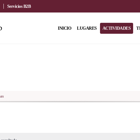
Servicios B2B
INICIO
LUGARES
ACTIVIDADES
T
as