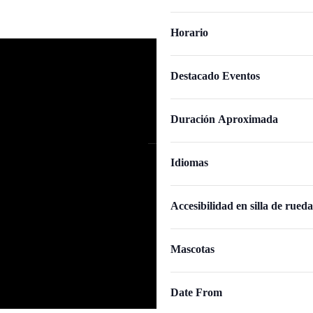
de
eventos
Horario
se
actualice
Destacado Eventos
con
los
Duración Aproximada
resultados
Idiomas
filtrados.
Capilla del Hospital de San Sebastiá
de Congresos)
Accesibilidad en silla de rueda
Calle Torrijos, 10
14003 Córdoba
+34 744 79 11 92
Mascotas
info@cordoba.info
Date From