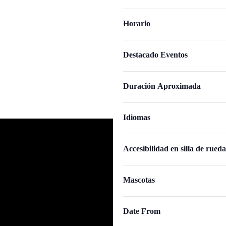
Aviso
de
eventos
Horario
Jul
se
actualice
Destacado Eventos
con
los
Duración Aproximada
resultados
Idiomas
filtrados.
Accesibilidad en silla de rueda
Mascotas
Date From
Capilla del Hospital de San Sebastiá