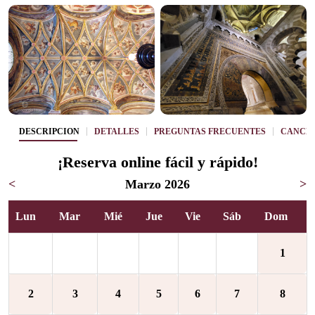
DESCRIPCIÓN
DETALLES
PREGUNTAS FRECUENTES
CANCE
¡Reserva online fácil y rápido!
<
Marzo 2026
>
Lun
Mar
Mié
Jue
Vie
Sáb
Dom
1
2
3
4
5
6
7
8