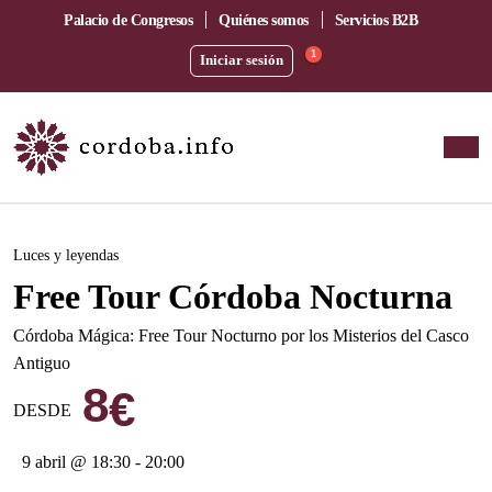
Palacio de Congresos
Quiénes somos
Servicios B2B
1
Iniciar sesión
Este evento ha pasado.
Luces y leyendas
Free Tour Córdoba Nocturna
Córdoba Mágica: Free Tour Nocturno por los Misterios del Casco
Antiguo
8
€
DESDE
9 abril @ 18:30
-
20:00