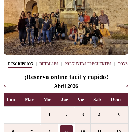
DESCRIPCIÓN
DETALLES
PREGUNTAS FRECUENTES
CONSEJ
¡Reserva online fácil y rápido!
<
Abril 2026
>
Lun
Mar
Mié
Jue
Vie
Sáb
Dom
1
2
3
4
5
6
7
8
10
11
12