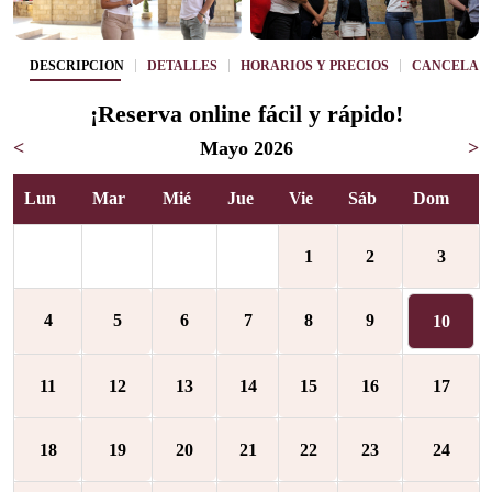
DESCRIPCIÓN
DETALLES
HORARIOS Y PRECIOS
CANCELAC
¡Reserva online fácil y rápido!
<
Mayo 2026
>
Lun
Mar
Mié
Jue
Vie
Sáb
Dom
1
2
3
4
5
6
7
8
9
10
11
12
13
14
15
16
17
18
19
20
21
22
23
24