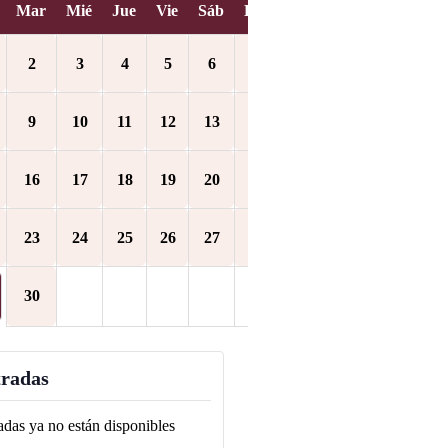
Mar
Mié
Jue
Vie
Sáb
Dom
2
3
4
5
6
7
9
10
11
12
13
14
16
17
18
19
20
21
23
24
25
26
27
28
30
radas
adas ya no están disponibles