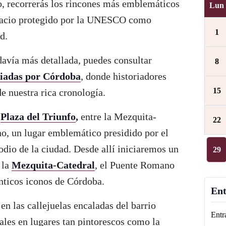
o, recorrerás los rincones más emblemáticos
Lun
spacio protegido por la UNESCO como
1
d.
davía más detallada, puedes consultar
8
uiadas por Córdoba
, donde historiadores
15
e nuestra rica cronología.
a
Plaza del Triunfo
,
entre la Mezquita-
22
o, un lugar emblemático presidido por el
odio de la ciudad. Desde allí iniciaremos un
29
 la
Mezquita-Catedral
, el Puente Romano
énticos iconos de Córdoba.
Ent
n las callejuelas encaladas del barrio
Entr
ales en lugares tan pintorescos como la