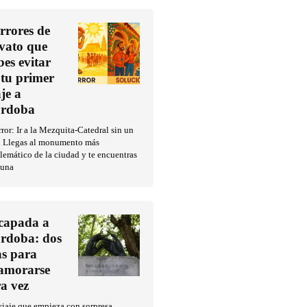
errores de
vato que
bes evitar
 tu primer
aje a
rdoba
rror: Ir a la Mezquita-Catedral sin un
n Llegas al monumento más
emático de la ciudad y te encuentras
 una
capada a
rdoba: dos
as para
amorarse
ra vez
iaje que empieza con sorpresa