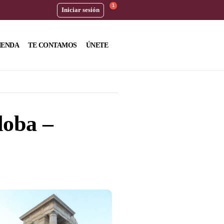
1
Iniciar sesión
IENDA
TE CONTAMOS
ÚNETE
doba –