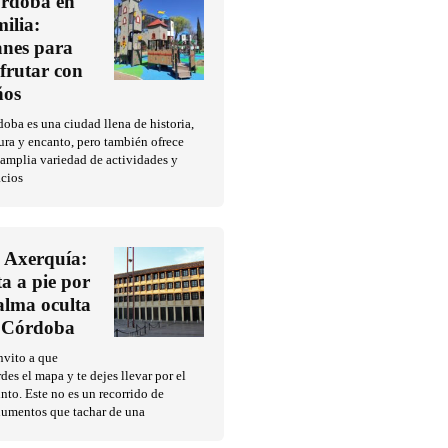
rdoba en
milia:
anes para
sfrutar con
ños
oba es una ciudad llena de historia,
ura y encanto, pero también ofrece
amplia variedad de actividades y
acios
 Axerquía:
ta a pie por
 alma oculta
 Córdoba
nvito a que
des el mapa y te dejes llevar por el
into. Este no es un recorrido de
umentos que tachar de una