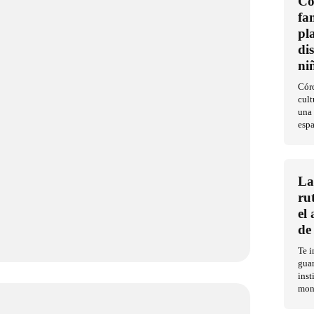
Có
fa
pl
di
ni
Córd
cult
una 
esp
La
ru
el
de
Te i
guar
inst
mon