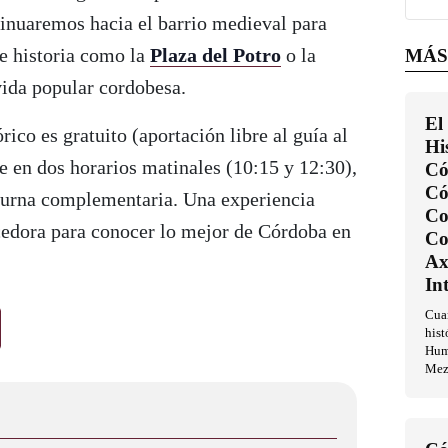
tinuaremos hacia el barrio medieval para
de historia como la
Plaza del Potro
o la
MÁS
vida popular cordobesa.
El
ico es gratuito (aportación libre al guía al
Hi
ece en dos horarios matinales (10:15 y 12:30),
Có
C
turna complementaria. Una experiencia
Co
ecedora para conocer lo mejor de Córdoba en
Co
Ax
In
Cua
hist
Huma
Mez