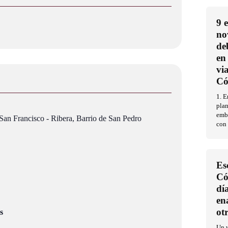
9 
no
de
en
vi
Có
1. E
pla
embl
 San Francisco - Ribera, Barrio de San Pedro
con
Es
Có
dí
en
ot
s
Un v