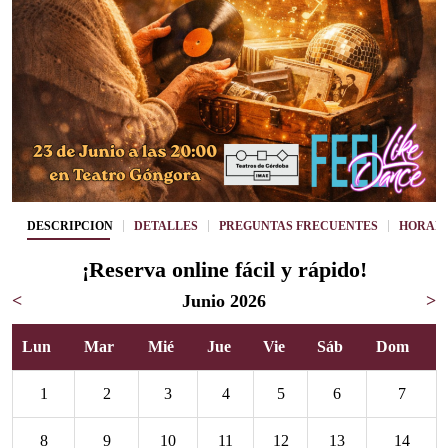
DESCRIPCIÓN
DETALLES
PREGUNTAS FRECUENTES
HORARI
¡Reserva online fácil y rápido!
<
Junio 2026
>
Lun
Mar
Mié
Jue
Vie
Sáb
Dom
1
2
3
4
5
6
7
8
9
10
11
12
13
14