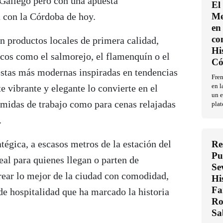
 Gallego pero con una apuesta
El
 con la Córdoba de hoy.
Me
en 
co
n productos locales de primera calidad,
Hi
icos como el salmorejo, el flamenquín o el
Có
uestas más modernas inspiradas en tendencias
Fren
e vibrante y elegante lo convierte en el
en l
un e
omidas de trabajo como para cenas relajadas
plat
.
atégica, a escasos metros de la estación del
Re
Pu
al para quienes llegan o parten de
Se
ear lo mejor de la ciudad con comodidad,
Hi
Fa
 de hospitalidad que ha marcado la historia
Ro
Sa