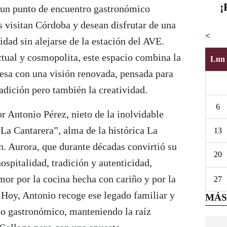
¡
un punto de encuentro gastronómico
 visitan Córdoba y desean disfrutar de una
<
idad sin alejarse de la estación del AVE.
tual y cosmopolita, este espacio combina la
Lun
besa con una visión renovada, pensada para
radición pero también la creatividad.
6
or Antonio Pérez, nieto de la inolvidable
La Cantarera”, alma de la histórica La
13
n. Aurora, que durante décadas convirtió su
20
ospitalidad, tradición y autenticidad,
amor por la cocina hecha con cariño y por la
27
. Hoy, Antonio recoge ese legado familiar y
MÁS
to gastronómico, manteniendo la raíz