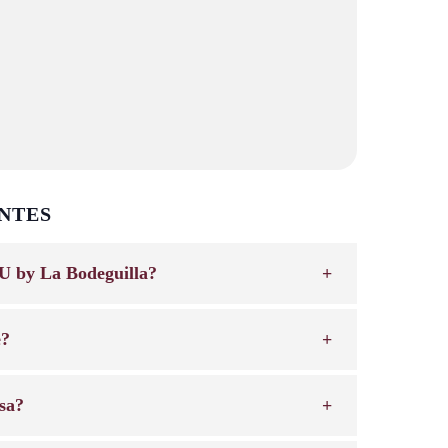
NTES
U by La Bodeguilla?
e?
sa?