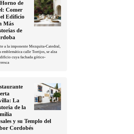
 Horno de
l: Comer
el Edificio
n Más
storias de
rdoba
te a la imponente Mezquita-Catedral,
a emblemática calle Torrijos, se alza
dificio cuya fachada gótico-
eresca
staurante
erta
villa: La
storia de la
milia
sales y su Templo del
bor Cordobés