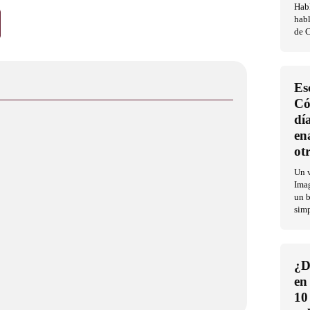
Habl
habl
de C
Es
Có
dí
en
ot
Un v
Imag
un b
sim
¿D
en
10