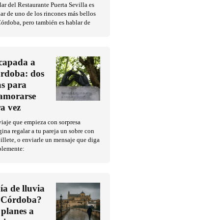
ar del Restaurante Puerta Sevilla es
ar de uno de los rincones más bellos
órdoba, pero también es hablar de
capada a
rdoba: dos
as para
amorarse
ra vez
iaje que empieza con sorpresa
ina regalar a tu pareja un sobre con
illete, o enviarle un mensaje que diga
plemente:
ía de lluvia
 Córdoba?
 planes a