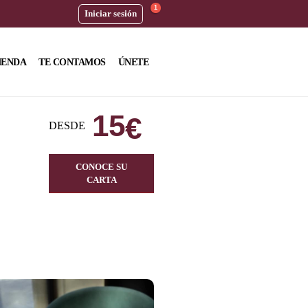
1
Iniciar sesión
IENDA
TE CONTAMOS
ÚNETE
15
€
DESDE
CONOCE SU
CARTA