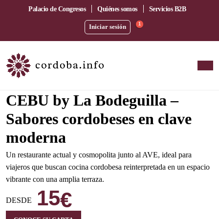
Palacio de Congresos
Quiénes somos
Servicios B2B
1
Iniciar sesión
Amplia terraza junto a la estación del AVE
CEBU by La Bodeguilla –
Sabores cordobeses en clave
moderna
Un restaurante actual y cosmopolita junto al AVE, ideal para
viajeros que buscan cocina cordobesa reinterpretada en un espacio
vibrante con una amplia terraza.
15
€
DESDE