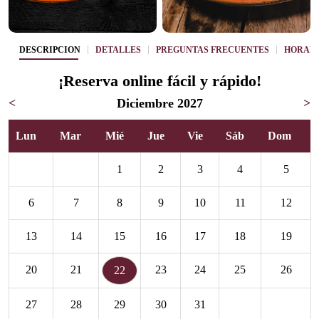
DESCRIPCIÓN
DETALLES
PREGUNTAS FRECUENTES
HORAR
¡Reserva online fácil y rápido!
<
Diciembre 2027
>
Lun
Mar
Mié
Jue
Vie
Sáb
Dom
1
2
3
4
5
6
7
8
9
10
11
12
13
14
15
16
17
18
19
20
21
23
24
25
26
22
27
28
29
30
31