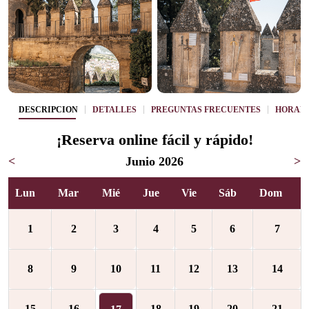
DESCRIPCIÓN
DETALLES
PREGUNTAS FRECUENTES
HORAR
¡Reserva online fácil y rápido!
<
Junio 2026
>
Lun
Mar
Mié
Jue
Vie
Sáb
Dom
1
2
3
4
5
6
7
8
9
10
11
12
13
14
15
16
18
19
20
21