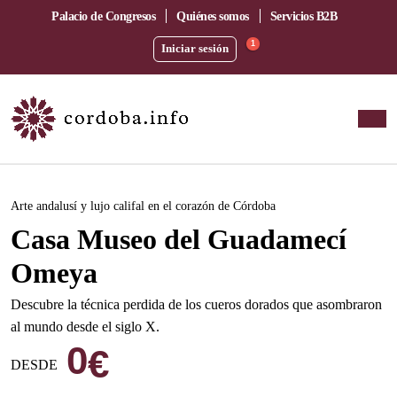
Palacio de Congresos
Quiénes somos
Servicios B2B
1
Iniciar sesión
Este evento ha pasado.
Arte andalusí y lujo califal en el corazón de Córdoba
Casa Museo del Guadamecí
Omeya
Descubre la técnica perdida de los cueros dorados que asombraron
al mundo desde el siglo X.
0
€
DESDE