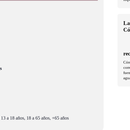
La
Có
re
Cór
corr
s
fuen
agu
 13 a 18 años, 18 a 65 años, +65 años