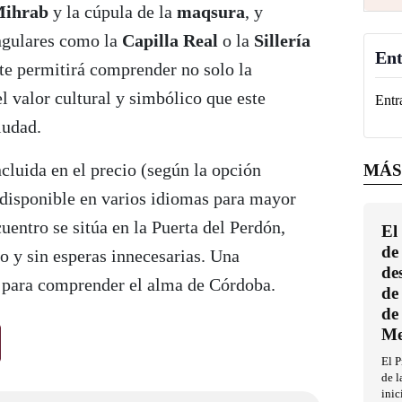
ihrab
y la cúpula de la
maqsura
, y
ingulares como la
Capilla Real
o la
Sillería
Ent
 te permitirá comprender no solo la
l valor cultural y simbólico que este
Entr
iudad.
ncluida en el precio (según la opción
MÁS
á disponible en varios idiomas para mayor
entro se sitúa en la Puerta del Perdón,
El
de
to y sin esperas innecesarias. Una
de
 para comprender el alma de Córdoba.
de
de
Me
El P
de l
inic