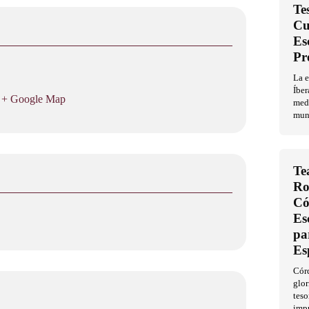
Te
Cu
Es
Pr
La 
Íber
+ Google Map
med
mun
Te
Ro
Có
Es
pa
Es
Córd
glor
teso
imp