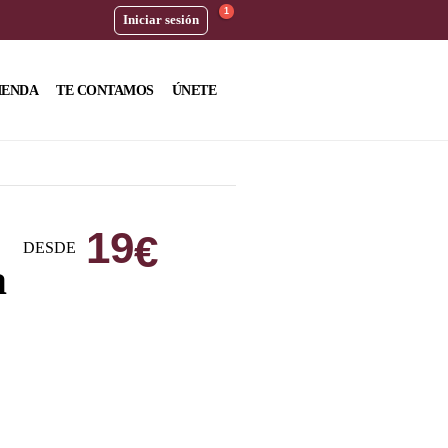
1
Iniciar sesión
IENDA
TE CONTAMOS
ÚNETE
19
€
DESDE
a