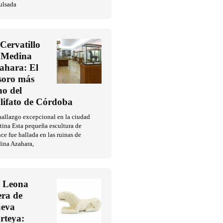
ulsada
 Cervatillo
 Medina
ahara: El
soro más
no del
lifato de Córdoba
allazgo excepcional en la ciudad
tina Esta pequeña escultura de
ce fue hallada en las ruinas de
ina Azahara,
 Leona
era de
eva
rteya: