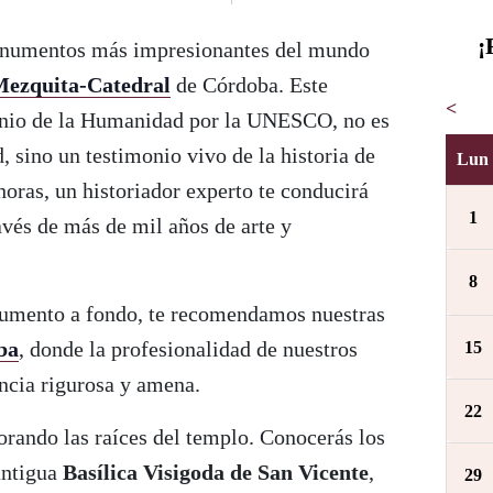
¡
onumentos más impresionantes del mundo
ezquita-Catedral
de Córdoba. Este
<
monio de la Humanidad por la UNESCO, no es
, sino un testimonio vivo de la historia de
Lun
oras, un historiador experto te conducirá
1
ravés de más de mil años de arte y
8
numento a fondo, te recomendamos nuestras
ba
, donde la profesionalidad de nuestros
15
ncia rigurosa y amena.
22
orando las raíces del templo. Conocerás los
antigua
Basílica Visigoda de San Vicente
,
29