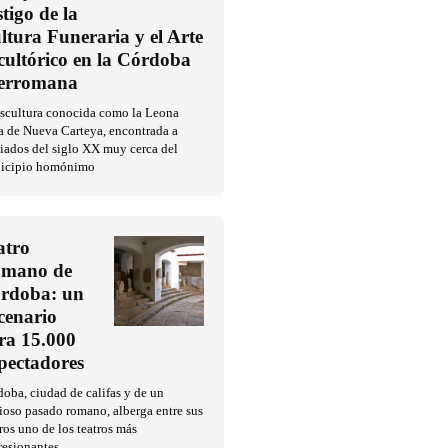
stigo de la
ltura Funeraria y el Arte
cultórico en la Córdoba
erromana
escultura conocida como la Leona
a de Nueva Carteya, encontrada a
iados del siglo XX muy cerca del
icipio homónimo
atro
mano de
rdoba: un
cenario
ra 15.000
pectadores
oba, ciudad de califas y de un
ioso pasado romano, alberga entre sus
ros uno de los teatros más
resionantes