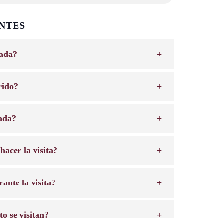
NTES
iada?
rido?
rada?
hacer la visita?
ante la visita?
o se visitan?