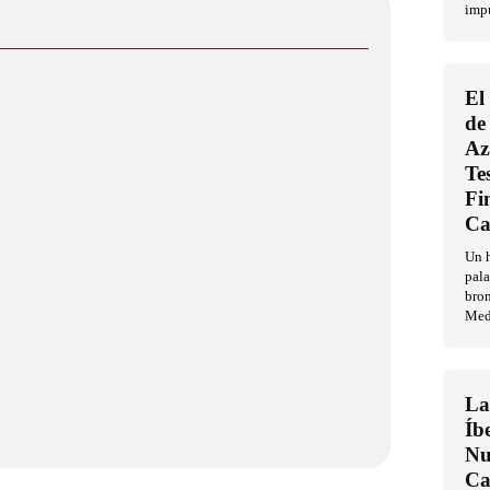
imp
El
de
Az
Te
Fi
Ca
Un h
pala
bron
Med
La
Íb
Nu
Ca