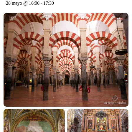
28 mayo @ 16:00
-
17:30