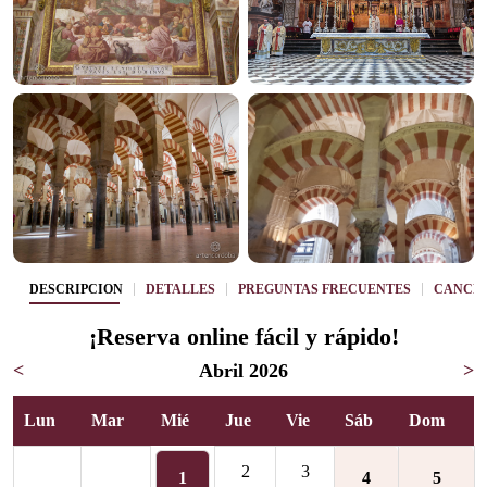
DESCRIPCIÓN
DETALLES
PREGUNTAS FRECUENTES
CANCE
¡Reserva online fácil y rápido!
<
Abril 2026
>
Lun
Mar
Mié
Jue
Vie
Sáb
Dom
2
3
1
4
5