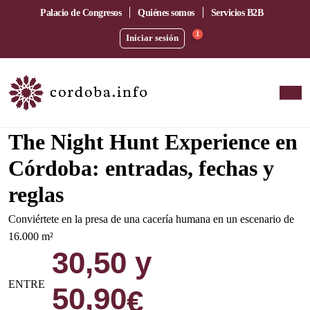
Palacio de Congresos
Quiénes somos
Servicios B2B
1
Iniciar sesión
Terror Inmersivo / Survival Horror / Experiencia en Vivo
The Night Hunt Experience en
Córdoba: entradas, fechas y
reglas
Conviértete en la presa de una cacería humana en un escenario de
16.000 m²
30,50 y
ENTRE
50,90
€