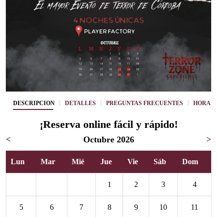
DESCRIPCIÓN
DETALLES
PREGUNTAS FRECUENTES
HORARI
¡Reserva online fácil y rápido!
<
Octubre 2026
>
Lun
Mar
Mié
Jue
Vie
Sáb
Dom
1
2
3
4
5
6
7
8
9
10
11