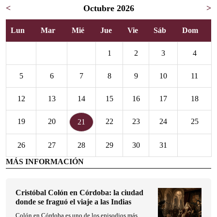
<
Octubre 2026
>
Lun
Mar
Mié
Jue
Vie
Sáb
Dom
1
2
3
4
5
6
7
8
9
10
11
12
13
14
15
16
17
18
19
20
22
23
24
25
21
26
27
28
29
30
31
MÁS INFORMACIÓN
Cristóbal Colón en Córdoba: la ciudad
donde se fraguó el viaje a las Indias
Colón en Córdoba es uno de los episodios más