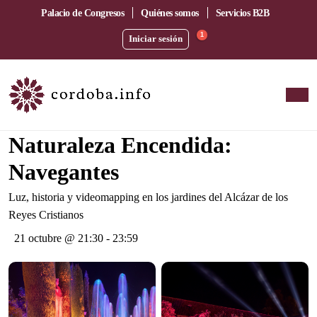
Palacio de Congresos
Quiénes somos
Servicios B2B
1
Iniciar sesión
Espectáculos en Córdoba · Mayo 2026
Naturaleza Encendida:
Navegantes
Luz, historia y videomapping en los jardines del Alcázar de los
Reyes Cristianos
21 octubre @ 21:30
-
23:59