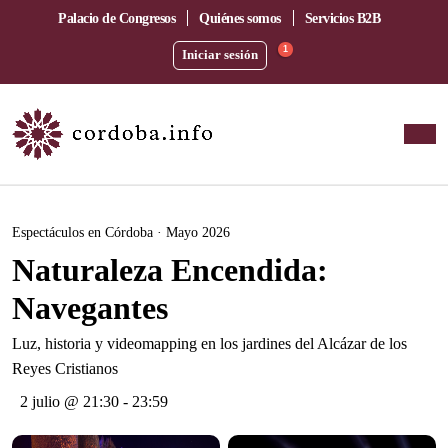
Palacio de Congresos
Quiénes somos
Servicios B2B
1
Iniciar sesión
Este evento ha pasado.
Espectáculos en Córdoba · Mayo 2026
Naturaleza Encendida:
Navegantes
Luz, historia y videomapping en los jardines del Alcázar de los
Reyes Cristianos
2 julio @ 21:30
-
23:59