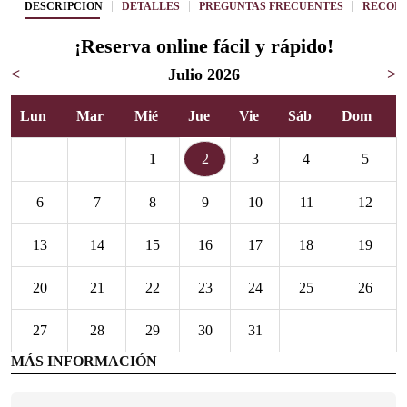
DESCRIPCIÓN
DETALLES
PREGUNTAS FRECUENTES
RECOME
¡Reserva online fácil y rápido!
<
Julio 2026
>
Lun
Mar
Mié
Jue
Vie
Sáb
Dom
1
2
3
4
5
6
7
8
9
10
11
12
13
14
15
16
17
18
19
20
21
22
23
24
25
26
27
28
29
30
31
MÁS INFORMACIÓN