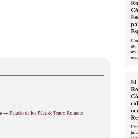
Ro
Có
Es
pa
Es
Córd
glor
teso
imp
El
Ro
Có
co
oc
a — Palacio de los Páez & Teatro Romano
Re
His
juli