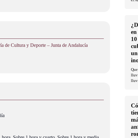
el 
¿D
en
10
a de Cultura y Deporte – Junta de Andalucía
cu
un
in
Que 
lluv
lluv
Có
ti
ñía
má
an
ro
1 hora, Sobre 1 hora y cuarto, Sobre 1 hora y media