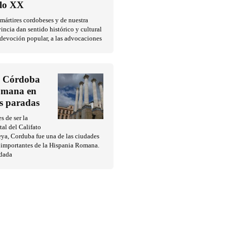
glo XX
mártires cordobeses y de nuestra
incia dan sentido histórico y cultural
 devoción popular, a las advocaciones
 Córdoba
mana en
es paradas
s de ser la
tal del Califato
ya, Corduba fue una de las ciudades
 importantes de la Hispania Romana.
dada