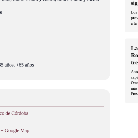
si
s
Los 
prov
a la
La
Ro
tr
 65 años, +65 años
Ante
capi
Ome
más
Fun
ico de Córdoba
+ Google Map