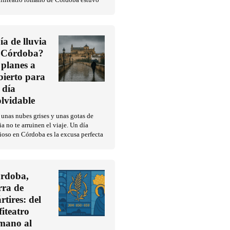
Anfiteatro romano de Córdoba estuvo
ía de lluvia
 Córdoba?
 planes a
bierto para
 día
olvidable
unas nubes grises y unas gotas de
ia no te arruinen el viaje. Un día
ioso en Córdoba es la excusa perfecta
rdoba,
erra de
rtires: del
fiteatro
mano al