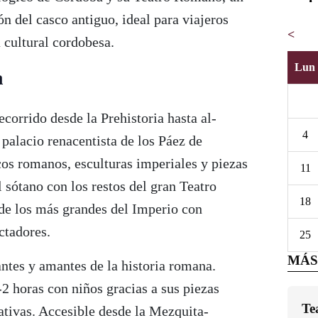
ón del casco antiguo, ideal para viajeros
<
 cultural cordobesa.
Lun
a
corrido desde la Prehistoria hasta al-
4
palacio renacentista de los Páez de
cos romanos, esculturas imperiales y piezas
11
 sótano con los restos del gran Teatro
18
 de los más grandes del Imperio con
ctadores.
25
MÁS
antes y amantes de la historia romana.
-2 horas con niños gracias a sus piezas
Te
ativas. Accesible desde la Mezquita-