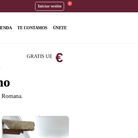
1
Iniciar sesión
IENDA
TE CONTAMOS
ÚNETE
€
GRATIS UE
no
ia Romana.