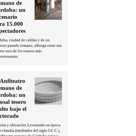
mano de
rdoba: un
cenario
ra 15.000
pectadores
oba, ciudad de califas y de un
ioso pasado romano, alberga entre sus
ros uno de los teatros más
resionantes
 Anfiteatro
mano de
rdoba: un
losal tesoro
ulto bajo el
ctorado
toria y ubicación Levantado en época
o-claudia (mediados del siglo I d. C.),