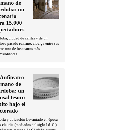
mano de
rdoba: un
cenario
ra 15.000
pectadores
oba, ciudad de califas y de un
ioso pasado romano, alberga entre sus
ros uno de los teatros más
resionantes
 Anfiteatro
mano de
rdoba: un
losal tesoro
ulto bajo el
ctorado
toria y ubicación Levantado en época
o-claudia (mediados del siglo I d. C.),