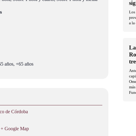
si
s
Los 
prov
a la
La
Ro
tr
 65 años, +65 años
Ante
capi
Ome
más
Fun
ico de Córdoba
+ Google Map