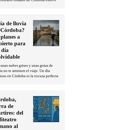
Anfiteatro romano de Córdoba estuvo
ía de lluvia
 Córdoba?
 planes a
bierto para
 día
olvidable
unas nubes grises y unas gotas de
ia no te arruinen el viaje. Un día
ioso en Córdoba es la excusa perfecta
rdoba,
erra de
rtires: del
fiteatro
mano al