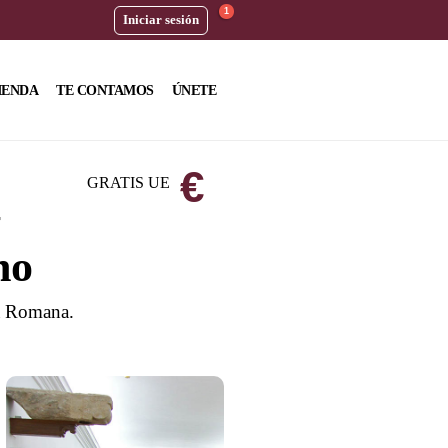
1
Iniciar sesión
IENDA
TE CONTAMOS
ÚNETE
€
GRATIS UE
no
ia Romana.