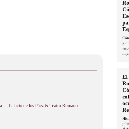
Ro
Có
Es
pa
Es
Córd
glor
teso
imp
El
Ro
Có
co
oc
a — Palacio de los Páez & Teatro Romano
Re
His
juli