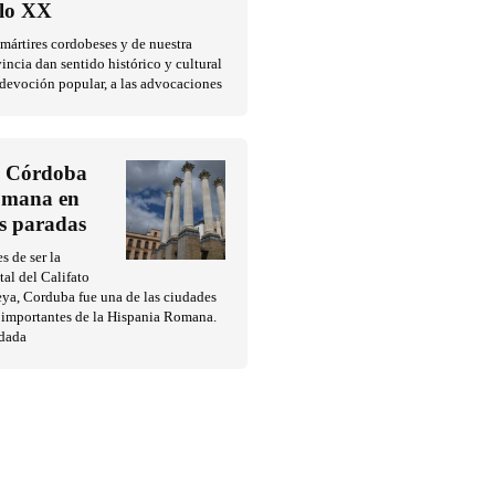
glo XX
mártires cordobeses y de nuestra
incia dan sentido histórico y cultural
 devoción popular, a las advocaciones
 Córdoba
mana en
es paradas
s de ser la
tal del Califato
ya, Corduba fue una de las ciudades
 importantes de la Hispania Romana.
dada