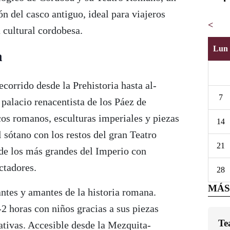
ón del casco antiguo, ideal para viajeros
<
 cultural cordobesa.
Lun
a
corrido desde la Prehistoria hasta al-
7
palacio renacentista de los Páez de
cos romanos, esculturas imperiales y piezas
14
 sótano con los restos del gran Teatro
21
 de los más grandes del Imperio con
ctadores.
28
MÁS
antes y amantes de la historia romana.
-2 horas con niños gracias a sus piezas
Te
ativas. Accesible desde la Mezquita-