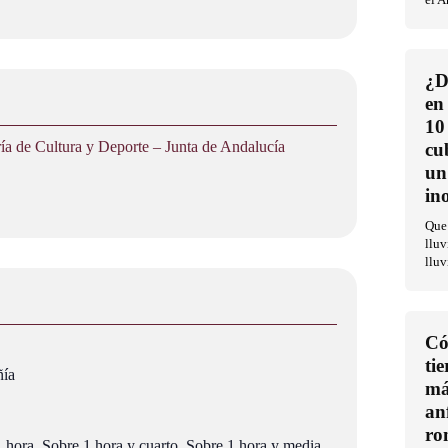
el 
¿D
en
10
a de Cultura y Deporte – Junta de Andalucía
cu
un
in
Que 
lluv
lluv
Có
ti
ñía
má
an
ro
1 hora, Sobre 1 hora y cuarto, Sobre 1 hora y media