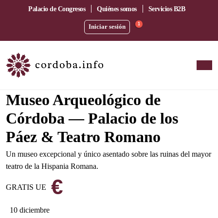
Palacio de Congresos
Quiénes somos
Servicios B2B
1
Iniciar sesión
En el corazón del barrio de la Catedral
Museo Arqueológico de
Córdoba — Palacio de los
Páez & Teatro Romano
Un museo excepcional y único asentado sobre las ruinas del mayor
teatro de la Hispania Romana.
€
GRATIS UE
10 diciembre