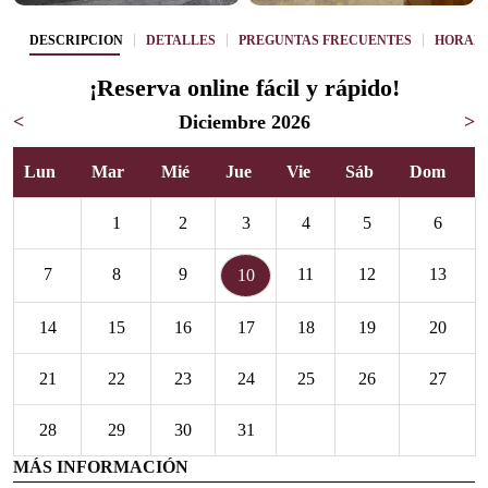
DESCRIPCIÓN
DETALLES
PREGUNTAS FRECUENTES
HORARI
¡Reserva online fácil y rápido!
<
Diciembre 2026
>
Lun
Mar
Mié
Jue
Vie
Sáb
Dom
1
2
3
4
5
6
7
8
9
11
12
13
10
14
15
16
17
18
19
20
21
22
23
24
25
26
27
28
29
30
31
MÁS INFORMACIÓN