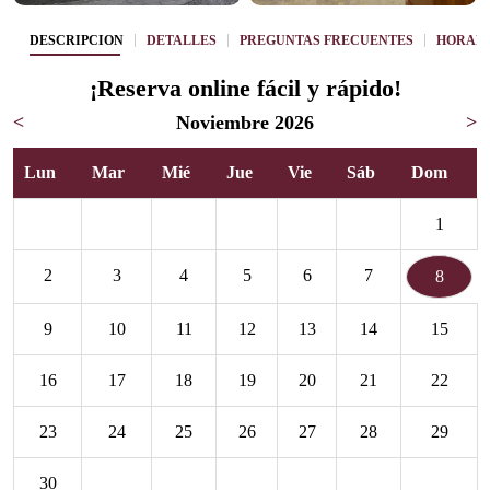
DESCRIPCIÓN
DETALLES
PREGUNTAS FRECUENTES
HORARI
¡Reserva online fácil y rápido!
<
Noviembre 2026
>
Lun
Mar
Mié
Jue
Vie
Sáb
Dom
1
2
3
4
5
6
7
8
9
10
11
12
13
14
15
16
17
18
19
20
21
22
23
24
25
26
27
28
29
30