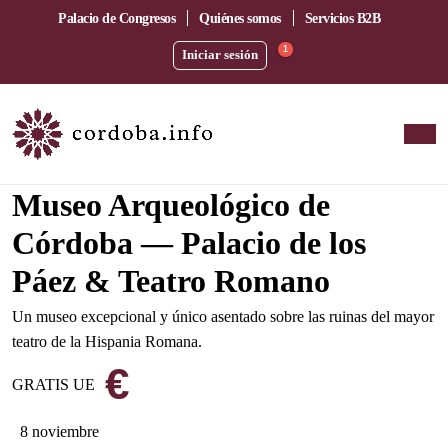
Palacio de Congresos
Quiénes somos
Servicios B2B
1
Iniciar sesión
En el corazón del barrio de la Catedral
Museo Arqueológico de
Córdoba — Palacio de los
Páez & Teatro Romano
Un museo excepcional y único asentado sobre las ruinas del mayor
teatro de la Hispania Romana.
€
GRATIS UE
8 noviembre