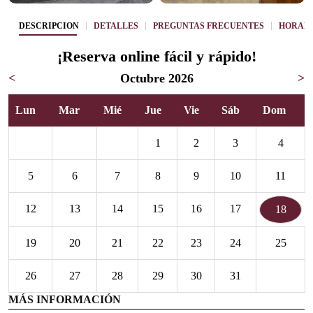
DESCRIPCIÓN
DETALLES
PREGUNTAS FRECUENTES
HORARI
¡Reserva online fácil y rápido!
<
Octubre 2026
>
Lun
Mar
Mié
Jue
Vie
Sáb
Dom
1
2
3
4
5
6
7
8
9
10
11
12
13
14
15
16
17
18
19
20
21
22
23
24
25
26
27
28
29
30
31
MÁS INFORMACIÓN