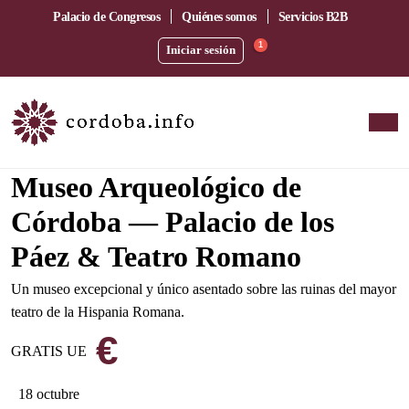
Palacio de Congresos
Quiénes somos
Servicios B2B
1
Iniciar sesión
En el corazón del barrio de la Catedral
Museo Arqueológico de
Córdoba — Palacio de los
Páez & Teatro Romano
Un museo excepcional y único asentado sobre las ruinas del mayor
teatro de la Hispania Romana.
€
GRATIS UE
18 octubre